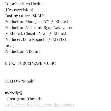
Colorist : Kico Horiuchi 
(L'espaceVision)
Casting Office : SKALY
Production Manager: IYO (VIXI inc.)
Production Assistant: Ryuji Nakayama 
(VIXI inc.), Chisato Niwa (VIXI inc.)
Producer: Kota Noguchi (VIXI (VIXI 
inc.) )
Production: VIXI inc.
℗ 2025 SCRUM WAVE MUSIC
FOLLOW “Jonah”
■SNS情報
［Instagram,Threads］
https://www.instagram.com/jo.nah9805
/