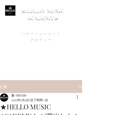
★HELLO
MUSIC
ACADEMY★
ハローミュージック
アカデミー
utagokoro1200@gmail.com
090-1579-7692
高知でボイトレを始めるなら
ハローミュージックアカデミー！
記事
雅-MIYABI-
2025年5月9日
読了時間: 1分
★HELLO MUSIC