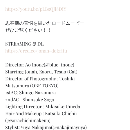
https://youtu.be/pLBsQJi8DiY
思春期の苦悩を描いたロードムービー
ぜひご覧ください！！
STREAMING & DL
https://orcd.co/jonah-dokritu
Director: Ao Inoue(@blue_inoue)
Starring: Jonah, Kaoru, Tesuo (Cat)
Director of Photography : Toshiki 
Matsumura (OBF TOKYO)
1stAC: Shingo Naramura
2ndAC : Shunsuke Soga
Lighting Director : Mikisuke Umeda
Hair And Makeup : Katsuki Chichii 
(@sorachichimakeup)
Stylist: Yuya Nakajima(@nakajimayuya)