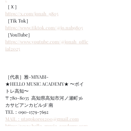
［Ｘ］
https://x.com/jonah_9805
［Tik Tok］
https://www.tiktok.com/@jo.nah9805
［YouTube］
https://www.youtube.com/@jonah_offic
ial2025
［代表］雅-MIYABI-   
★HELLO MUSIC ACADEMY★ 〜ボイ
トレ高知〜
〒780-8035  高知県高知市河ノ瀬町36  
カサビアンカビル3F 南　
TEL：090-1579-7692
MAIL：utagokoro1200@gmail.com
https://www.hello-music-academy.com