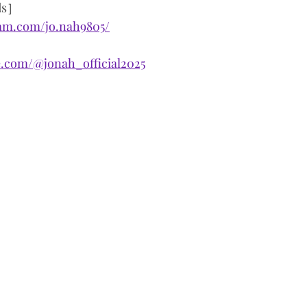
ds］
ram.com/jo.nah9805/
e.com/@jonah_official2025