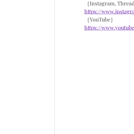
［Instagram, Threa
https://www.instag
［YouTube］
https://www.youtub