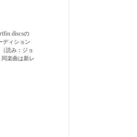
n discsの
ーディション
nah（読み：ジョ
。同楽曲は新レ