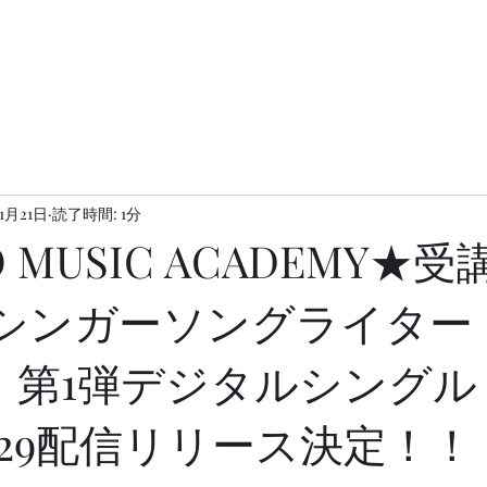
年1月21日
読了時間: 1分
O MUSIC ACADEMY★受
歳シンガーソングライター
ah」第1弾デジタルシング
29配信リリース決定！！