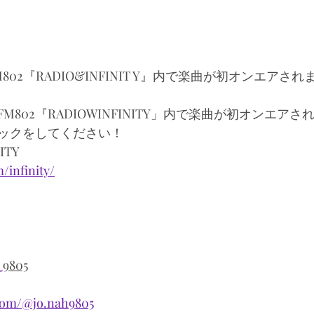
802『RADIO&INFINIT Y』内で楽曲が初オンエアされ
のFM802『RADIOWINFINITY」内で楽曲が初オンエアさ
ックをしてください！ 
ITY 
/infinity/
_
9805
.com/@jo.nah9805