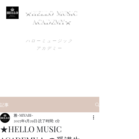
★HELLO
MUSIC
ACADEMY★
ハローミュージック
アカデミー
utagokoro1200@gmail.com
090-1579-7692
高知でボイトレを始めるなら
ハローミュージックアカデミー！
記事
雅-MIYABI-
2025年1月29日
読了時間: 1分
★HELLO MUSIC