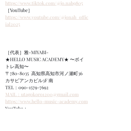
https://www.tiktok.com/@jo.nah9805
［YouTube］
https://www.youtube.com/@jonah_offic
ial2025
［代表］雅-MIYABI-   
★HELLO MUSIC ACADEMY★ 〜ボイ
トレ高知〜
〒780-8035  高知県高知市河ノ瀬町36  
カサビアンカビル3F 南　
TEL：090-1579-7692
MAIL：utagokoro1200@gmail.com
https://www.hello-music-academy.com
YouTube：
https://youtube.com/@hello_music_ch
annel