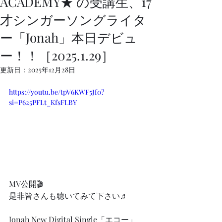
ACADEMY★ の受講生、17
才シンガーソングライタ
ー「Jonah」本日デビュ
ー！！［2025.1.29］
更新日：
2025年12月28日
https://youtu.be/tpV6KWF5Jf0?
si=P625PFLt_KfsFLBY
MV公開🎬
是非皆さんも聴いてみて下さい♬
Jonah New Digital Single「エコー」