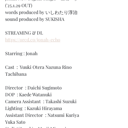
('25.1.29 OUT)
words produced by いしわたり淳治
sound produced by SUKISHA
STREAMING & DL
https://orcd.co/jonah-echo
Starring : Jonah
Cast  :  Yuuki Otera Nazuna Rino 
Tachibana
Director  : Daichi Sugimoto
DOP  : Kaede Watanuki
Camera Assistant  : Takashi Suzuki
Lighting  : Kazuki Hirayama
Assistant Director  : Natsumi Kuriya　
Yuka Sato