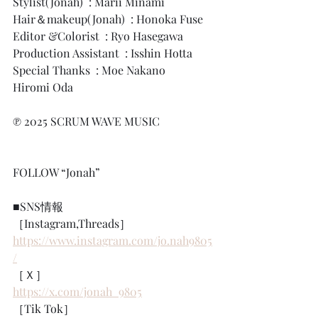
Stylist(Jonah)  : Marii Minami
Hair＆makeup(Jonah)  : Honoka Fuse
Editor &Colorist  : Ryo Hasegawa
Production Assistant  : Isshin Hotta
Special Thanks  : Moe Nakano　
Hiromi Oda
℗ 2025 SCRUM WAVE MUSIC
FOLLOW “Jonah”
■SNS情報
［Instagram,Threads］
https://www.instagram.com/jo.nah9805
/
［Ｘ］
https://x.com/jonah_9805
［Tik Tok］