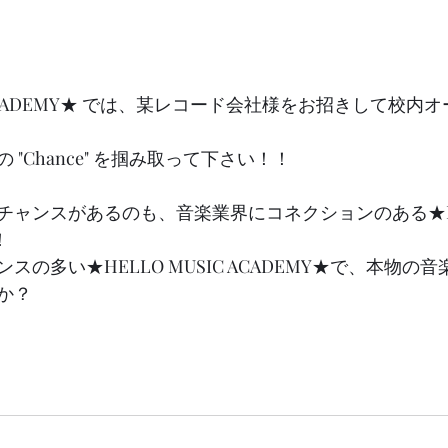
C ACADEMY★ では、某レコード会社様をお招きして校
"Chance" を掴み取って下さい！！
ャンスがあるのも、音楽業界にコネクションのある★HELL
！
スの多い★HELLO MUSIC ACADEMY★で、本物の
か？