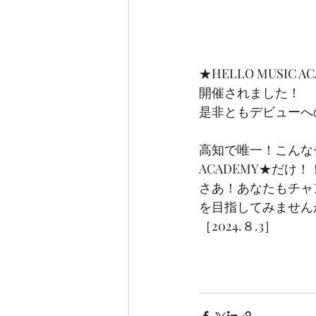
★HELLO MUSI
開催されました！
是非ともデビューへの 
高知で唯一！こんなチ
ACADEMY★だけ！
さあ！あなたもチャン
を目指してみません
［2024.８.3］