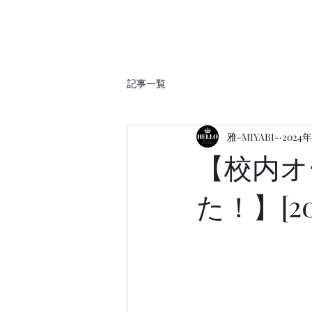
記事一覧
雅-MIYABI-
2024
【校内オ
た！】[202