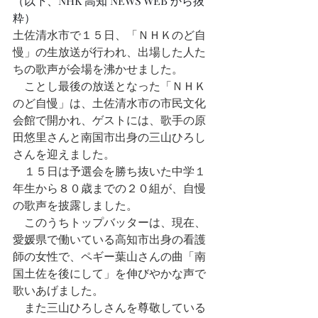
（以下、NHK 高知 NEWS WEB から抜
粋）
土佐清水市で１５日、「ＮＨＫのど自
慢」の生放送が行われ、出場した人た
ちの歌声が会場を沸かせました。
　ことし最後の放送となった「ＮＨＫ
のど自慢」は、土佐清水市の市民文化
会館で開かれ、ゲストには、歌手の原
田悠里さんと南国市出身の三山ひろし
さんを迎えました。
　１５日は予選会を勝ち抜いた中学１
年生から８０歳までの２０組が、自慢
の歌声を披露しました。
　このうちトップバッターは、現在、
愛媛県で働いている高知市出身の看護
師の女性で、ペギー葉山さんの曲「南
国土佐を後にして」を伸びやかな声で
歌いあげました。
　また三山ひろしさんを尊敬している