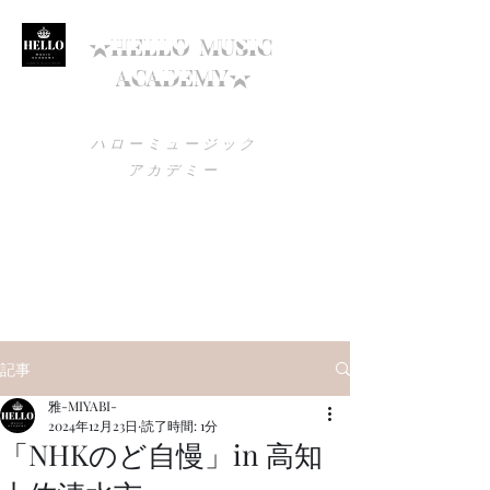
★HELLO
MUSIC
ACADEMY★
ハローミュージック
アカデミー
utagokoro1200@gmail.com
090-1579-7692
高知でボイトレを始めるなら
ハローミュージックアカデミー！
記事
雅-MIYABI-
2024年12月23日
読了時間: 1分
「NHKのど自慢」in 高知