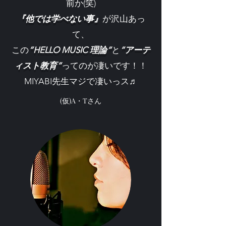
前か(笑)
『他では学べない事』
が沢山あっ
て、
この
”HELLO MUSIC 理論”
と
”アーテ
ィスト教育”
ってのが凄いです！！
MIYABI先生マジで凄いっス♬
(仮)A・Tさん