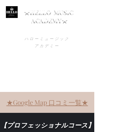
★HELLO
MUSIC
ACADEMY★
ハローミュージック
アカデミー
utagokoro1200@gmail.com
090-1579-7692
高知でボイトレを始めるなら
ハローミュージックアカデミー！
​★Google Map 口コミ一覧★
【プロフェッショナルコース】